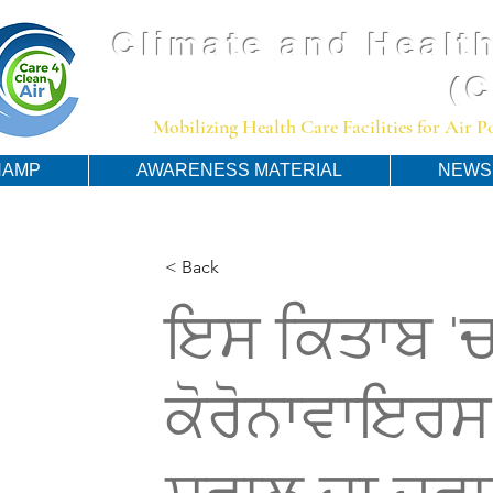
Climate and Health
(
Mobilizing Health Care Facilities for Air 
HAMP
AWARENESS MATERIAL
NEWS
< Back
ਇਸ ਕਿਤਾਬ 'ਚ
ਕੋਰੋਨਾਵਾਇਰਸ