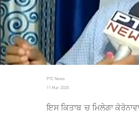
PTC News
11 Mar 2020
ਇਸ ਕਿਤਾਬ 'ਚ ਮਿਲੇਗਾ ਕੋਰੋਨਾ